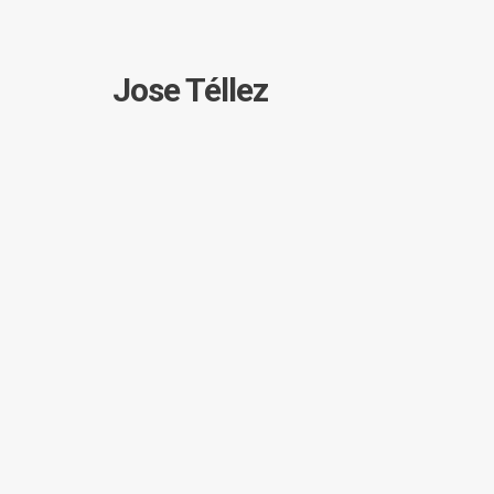
Jose Téllez
Concepte. Disseny. Comu
Branding. Pósters. Editorial.
Filters:
All
Editorial
Poster
Bra