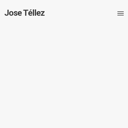
Jose Téllez
Posa't en contacte amb mi
Si necessites res o creus que et puc ajudar en
alguna cosa, no et tallis. Omple el formilari o
envia’m un mail a
hola@josetellez.com
Nom* (ho necessito!)
Email* (ho necessito!)