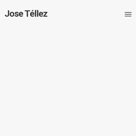
Jose Téllez
Jose Téllez
Dissenyador gràfic especialitzat en disseny social i editorial.
hola@josetellez.com